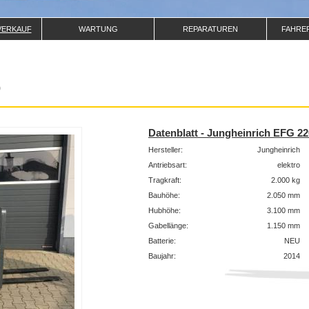
VERKAUF
WARTUNG
REPARATUREN
FAHRE
0
Datenblatt - Jungheinrich EFG 22
Hersteller:
Jungheinrich
Antriebsart:
elektro
Tragkraft:
2.000 kg
Bauhöhe:
2.050 mm
Hubhöhe:
3.100 mm
Gabellänge:
1.150 mm
Batterie:
NEU
Baujahr:
2014