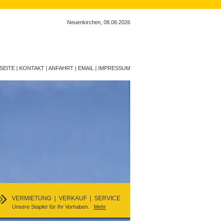
Neuenkirchen, 08.08.2026
SEITE
|
KONTAKT
|
ANFAHRT
|
EMAIL
|
IMPRESSUM
VERMIETUNG | VERKAUF | SERVICE
Unsere Stapler für Ihr Vorhaben.
Mehr